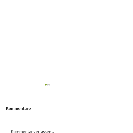
Kommentare
Team :- Love
Kommentar verfassen...
Teamsitzung lei