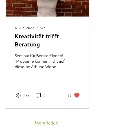
6. Juni 2022
∙
1
Min.
Kreativität trifft
Beratung
Seminar für Berater*innen!
"Probleme können nicht auf
dieselbe Art und Weise
gelöst werden, durch sie
entstanden sind." Albert
Einstein....
266
0
17
Mehr laden