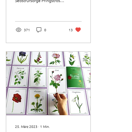
Sebstfürsorge Pfingstrosen
"Stellen Sie sich vor, Sie
würden in Ihrem Leben
vollständig...
371
0
13
25. März 2023
∙
1
Min.