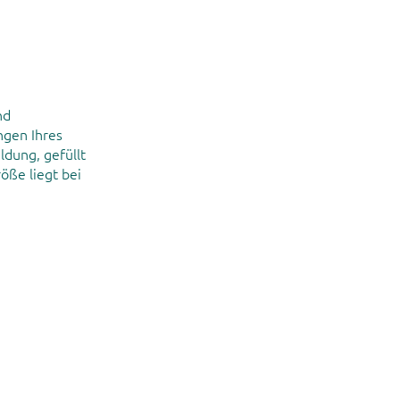
nd
ngen Ihres
ldung, gefüllt
öße liegt bei